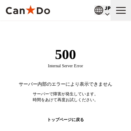
お知らせ
TOP
店舗検索
東京都
ひらく
東京都の店舗一覧
重要
商品情報
東京都の店舗一覧です（146店舗）
商品
店舗検索
店舗
公式通販
条件で絞り込む
ひらく
サービス
1つから注文
採用情報
ひらく
経営
大量注文
新卒採用
企業情報
ひらく
中途採用
Can★Doについて
IR情報
ひらく
アルバイト採用
コーポレートメッセージ
財務ハイライト
Q&A