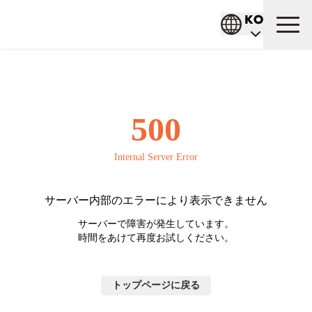
お知らせ
TOP
店舗検索
香川県
高松市の店舗一覧
ひらく
香川県高松市の店舗一覧
重要
商品情報
香川県高松市の店舗一覧です（3店舗）
商品
店舗検索
店舗
公式通販
条件で絞り込む
ひらく
サービス
1つから注文
採用情報
ひらく
経営
大量注文
新卒採用
企業情報
ひらく
中途採用
Can★Doについて
IR情報
ひらく
アルバイト採用
コーポレートメッセージ
財務ハイライト
Q&A